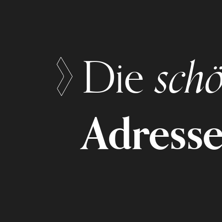
schö
Die
Adress