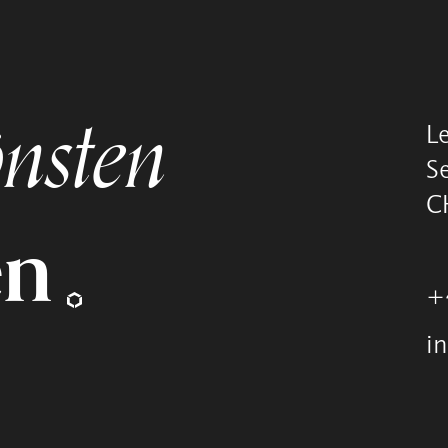
nsten
L
S
C
en
+
i