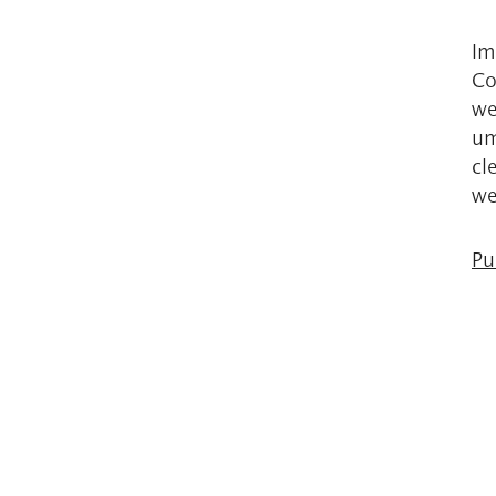
Im
Co
we
um
cl
we
Pu