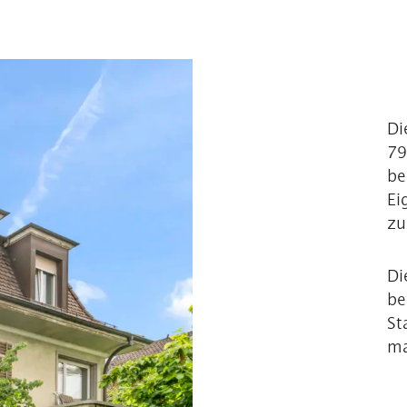
Di
79
be
Ei
zu
Di
be
St
ma