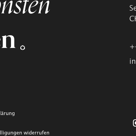
nsten
S
C
en
+
i
lärung
lligungen widerrufen