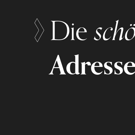
schö
Die
Adress