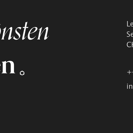
nsten
L
S
C
en
+
i