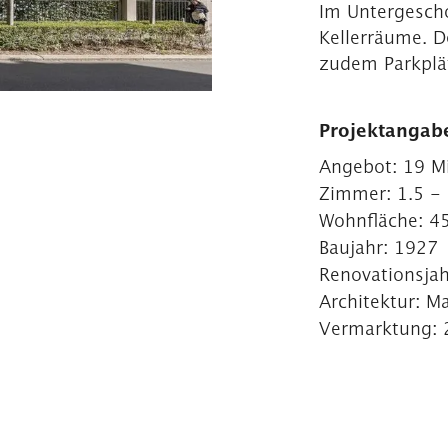
Im Untergescho
Kellerräume. D
zudem Parkplät
Projektangab
Angebot:
19 M
Zimmer:
1.5 -
Wohnfläche:
4
Baujahr:
1927
Renovationsjah
Architektur:
Ma
Vermarktung: